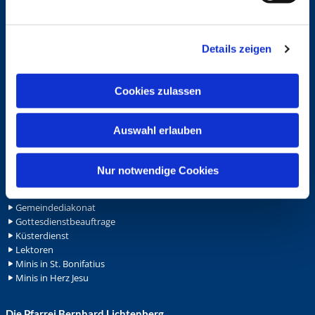
Service
n
g
Ansprechpersonen
Archiv
Details zeigen
s
Formulare
a
Notfalltelefon
u
Schutzkonzept "Sexualisierte Gewalt"
Cookies zulassen
s
Spenden
w
Stellenanzeigen
Auswahl erlauben
Wohnungvermietung
a
h
l
Ehrenamt
Nur notwendige Cookies
Ehrenamt in der Pfarrei
Gemeindediakonat
Gottesdienstbeauftrage
Küsterdienst
Lektoren
Minis in St. Bonifatius
Minis in Herz Jesu
Die Pfarrei Bernhard Lichtenberg