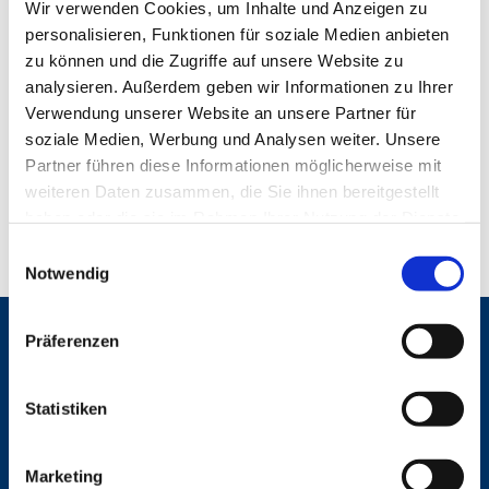
Wir verwenden Cookies, um Inhalte und Anzeigen zu
personalisieren, Funktionen für soziale Medien anbieten
zu können und die Zugriffe auf unsere Website zu
analysieren. Außerdem geben wir Informationen zu Ihrer
Verwendung unserer Website an unsere Partner für
soziale Medien, Werbung und Analysen weiter. Unsere
Partner führen diese Informationen möglicherweise mit
weiteren Daten zusammen, die Sie ihnen bereitgestellt
haben oder die sie im Rahmen Ihrer Nutzung der Dienste
gesammelt haben.
E
Notwendig
i
n
w
Präferenzen
Gemeinden
i
St. Bonifatius
l
St. Hedwig/St. Michael (Mitte)
l
Statistiken
Herz Jesu
i
St. Marien Liebfrauen
g
Marketing
u