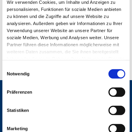
Wir verwenden Cookies, um Inhalte und Anzeigen zu
personalisieren, Funktionen für soziale Medien anbieten
zu können und die Zugriffe auf unsere Website zu
analysieren. Außerdem geben wir Informationen zu Ihrer
Verwendung unserer Website an unsere Partner für
soziale Medien, Werbung und Analysen weiter. Unsere
Partner führen diese Informationen möglicherweise mit
weiteren Daten zusammen, die Sie ihnen bereitgestellt
haben oder die sie im Rahmen Ihrer Nutzung der Dienste
gesammelt haben.
E
Notwendig
i
n
w
Präferenzen
Gemeinden
i
St. Bonifatius
l
St. Hedwig/St. Michael (Mitte)
l
Statistiken
Herz Jesu
i
St. Marien Liebfrauen
g
Marketing
u