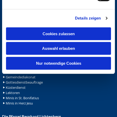
Service
n
g
Ansprechpersonen
Archiv
Details zeigen
s
Formulare
a
Notfalltelefon
u
Schutzkonzept "Sexualisierte Gewalt"
Cookies zulassen
s
Spenden
w
Stellenanzeigen
Auswahl erlauben
Wohnungvermietung
a
h
l
Ehrenamt
Nur notwendige Cookies
Ehrenamt in der Pfarrei
Gemeindediakonat
Gottesdienstbeauftrage
Küsterdienst
Lektoren
Minis in St. Bonifatius
Minis in Herz Jesu
Die Pfarrei Bernhard Lichtenberg