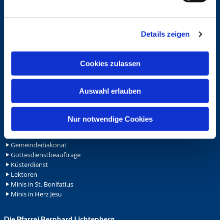
Service
n
g
Ansprechpersonen
Archiv
Details zeigen
s
Formulare
a
Notfalltelefon
u
Schutzkonzept "Sexualisierte Gewalt"
Cookies zulassen
s
Spenden
w
Stellenanzeigen
Auswahl erlauben
Wohnungvermietung
a
h
l
Ehrenamt
Nur notwendige Cookies
Ehrenamt in der Pfarrei
Gemeindediakonat
Gottesdienstbeauftrage
Küsterdienst
Lektoren
Minis in St. Bonifatius
Minis in Herz Jesu
Die Pfarrei Bernhard Lichtenberg