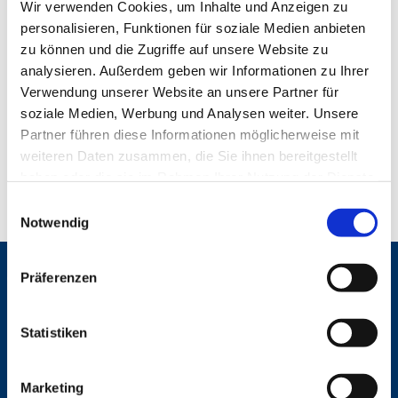
Wir verwenden Cookies, um Inhalte und Anzeigen zu
personalisieren, Funktionen für soziale Medien anbieten
zu können und die Zugriffe auf unsere Website zu
analysieren. Außerdem geben wir Informationen zu Ihrer
Verwendung unserer Website an unsere Partner für
soziale Medien, Werbung und Analysen weiter. Unsere
Partner führen diese Informationen möglicherweise mit
weiteren Daten zusammen, die Sie ihnen bereitgestellt
haben oder die sie im Rahmen Ihrer Nutzung der Dienste
gesammelt haben.
E
Notwendig
i
n
w
Präferenzen
Gemeinden
i
St. Bonifatius
l
St. Hedwig/St. Michael (Mitte)
l
Statistiken
Herz Jesu
i
St. Marien Liebfrauen
g
Marketing
u