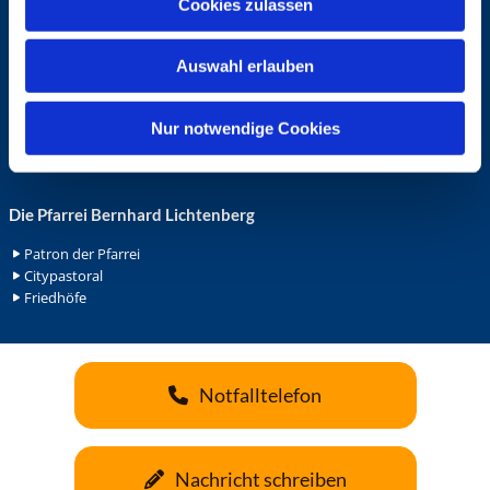
Cookies zulassen
s
Ehrenamt in der Pfarrei
w
Gemeindediakonat
Auswahl erlauben
a
Gottesdienstbeauftrage
Küsterdienst
h
Lektoren
l
Nur notwendige Cookies
Minis in St. Bonifatius
Minis in Herz Jesu
Die Pfarrei Bernhard Lichtenberg
Patron der Pfarrei
Citypastoral
Friedhöfe
Notfalltelefon
Nachricht schreiben