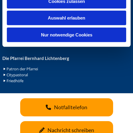
Cookies zulassen
s
Ehrenamt in der Pfarrei
w
Gemeindediakonat
Auswahl erlauben
a
Gottesdienstbeauftrage
Küsterdienst
h
Lektoren
l
Nur notwendige Cookies
Minis in St. Bonifatius
Minis in Herz Jesu
Die Pfarrei Bernhard Lichtenberg
Patron der Pfarrei
Citypastoral
Friedhöfe
Notfalltelefon
Nachricht schreiben