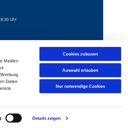
18:30 Uhr
560
mail@bernhard-lichtenberg.berlin
Cookies zulassen

le Medien
ir
Auswahl erlauben
, Werbung
ren Daten
Nur notwendige Cookies
ienste
g
Details zeigen