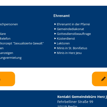
Ehrenamt
echpersonen
Ehrenamt in der Pfarrei
Gemeindediakonat
lare
Gottesdienstbeauftrage
ltelefon
Küsterdienst
konzept "Sexualisierte Gewalt"
Lektoren
en
Minis in St. Bonifatius
nanzeigen
Minis in Herz Jesu
ngvermietung
n
Kontakt Gemeindebüro Herz 
Fehrbelliner Straße 99
10119 Berlin