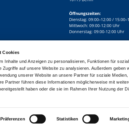
Öffnungszeiten:
Dienstag: 09:00–12:00 / 15:00–
Mittwoch: 09:00-12:00 Uhr
Donnerstag: 09:00-12:00 Uhr
t Cookies
rd Lichtenberg Berlin-Mitte · Yorckstr. 88C, 10965 Berlin
030 7890

 Inhalte und Anzeigen zu personalisieren, Funktionen für sozia
Kontaktinformationen
Impressum
e Zugriffe auf unsere Website zu analysieren. Außerdem geben w
rwendung unserer Website an unsere Partner für soziale Medien
re Partner führen diese Informationen möglicherweise mit weite
ereitgestellt haben oder die sie im Rahmen Ihrer Nutzung der D
Impressum
Datenschutzerklärung
ChurchDesk-Login
Präferenzen
Statistiken
Marketin