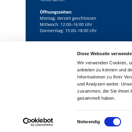
Öffnungszeiten:
Montag: derzeit geschlossen
Mittwoch: 12:00–16:00 Uhr
Donnerstag: 15:00–18:00 Uhr
Diese Webseite verwende
Kath. Kirchengemeinde Pfarrei Bernha

Wir verwenden Cookies, um
anbieten zu können und di
Informationen zu Ihrer Ve
und Analysen weiter. Unse
zusammen, die Sie ihnen b
gesammelt haben.
E
Notwendig
i