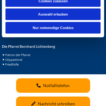
Cookies zulassen
s
Ehrenamt in der Pfarrei
w
Gemeindediakonat
Auswahl erlauben
a
Gottesdienstbeauftrage
Küsterdienst
h
Lektoren
l
Nur notwendige Cookies
Minis in St. Bonifatius
Minis in Herz Jesu
Die Pfarrei Bernhard Lichtenberg
Patron der Pfarrei
Citypastoral
Friedhöfe
Notfalltelefon
Nachricht schreiben