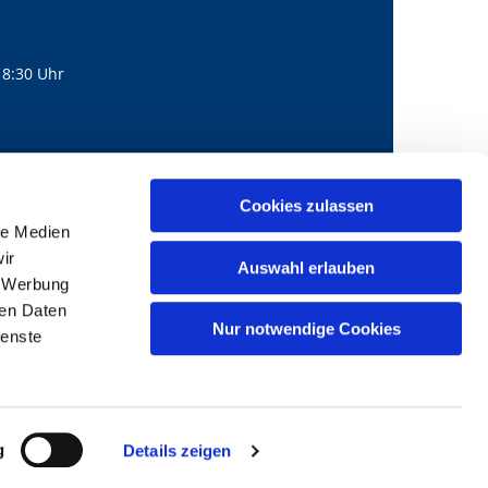
18:30 Uhr
560
mail@bernhard-lichtenberg.berlin
Cookies zulassen

le Medien
ir
Auswahl erlauben
, Werbung
ren Daten
Nur notwendige Cookies
ienste
g
Details zeigen