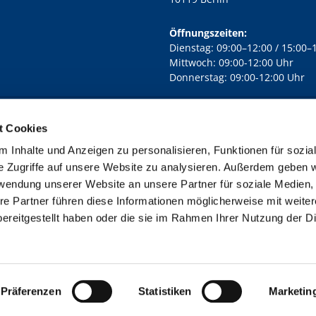
Öffnungszeiten:
Dienstag: 09:00–12:00 / 15:00–
Mittwoch: 09:00-12:00 Uhr
Donnerstag: 09:00-12:00 Uhr
t Cookies
rd Lichtenberg Berlin-Mitte · Yorckstr. 88C, 10965 Berlin
030 7890

 Inhalte und Anzeigen zu personalisieren, Funktionen für sozia
Kontaktinformationen
Impressum
e Zugriffe auf unsere Website zu analysieren. Außerdem geben w
rwendung unserer Website an unsere Partner für soziale Medien
re Partner führen diese Informationen möglicherweise mit weite
ereitgestellt haben oder die sie im Rahmen Ihrer Nutzung der D
Impressum
Datenschutzerklärung
ChurchDesk-Login
Präferenzen
Statistiken
Marketin