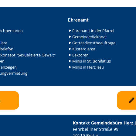
Ehrenamt
echpersonen
Ehrenamt in der Pfarrei
Gemeindediakonat
lare
Gottesdienstbeauftrage
ltelefon
Küsterdienst
konzept "Sexualisierte Gewalt"
Lektoren
en
Minis in St. Bonifatius
nanzeigen
Minis in Herz Jesu
ngvermietung
n
Kontakt Gemeindebüro Herz 
Fehrbelliner Straße 99
10119 Berlin