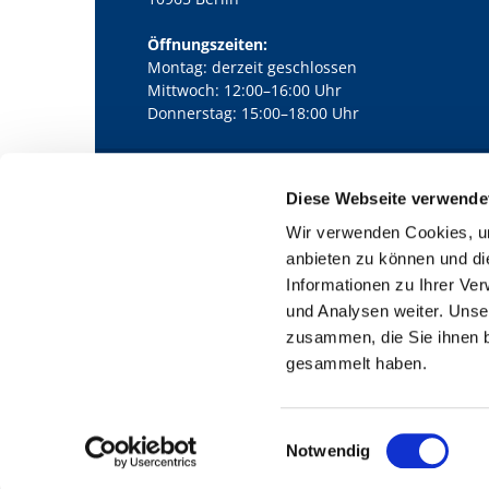
Öffnungszeiten:
Montag: derzeit geschlossen
Mittwoch: 12:00–16:00 Uhr
Donnerstag: 15:00–18:00 Uhr
Diese Webseite verwende
Kath. Kirchengemeinde Pfarrei Bernha

Wir verwenden Cookies, um
anbieten zu können und di
Informationen zu Ihrer Ve
und Analysen weiter. Unse
zusammen, die Sie ihnen b
gesammelt haben.
E
Notwendig
i