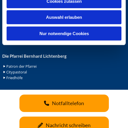
Cookies zulassen
s
Ehrenamt in der Pfarrei
w
Gemeindediakonat
Auswahl erlauben
a
Gottesdienstbeauftrage
Küsterdienst
h
Lektoren
l
Nur notwendige Cookies
Minis in St. Bonifatius
Minis in Herz Jesu
Die Pfarrei Bernhard Lichtenberg
Patron der Pfarrei
Citypastoral
Friedhöfe
Notfalltelefon
Nachricht schreiben