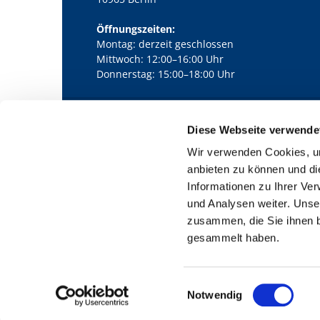
Öffnungszeiten:
Montag: derzeit geschlossen
Mittwoch: 12:00–16:00 Uhr
Donnerstag: 15:00–18:00 Uhr
Diese Webseite verwende
Kath. Kirchengemeinde Pfarrei Bernha

Wir verwenden Cookies, um
anbieten zu können und di
Informationen zu Ihrer Ve
und Analysen weiter. Unse
zusammen, die Sie ihnen b
gesammelt haben.
E
Notwendig
i