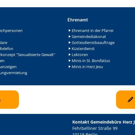
Ehrenamt
echpersonen
Ehrenamt in der Pfarrei
Gemeindediakonat
lare
Gottesdienstbeauftrage
ltelefon
Küsterdienst
konzept "Sexualisierte Gewalt"
Lektoren
en
Minis in St. Bonifatius
nanzeigen
Minis in Herz Jesu
ngvermietung
n
Kontakt Gemeindebüro Herz 
Fehrbelliner Straße 99
10119 Berlin