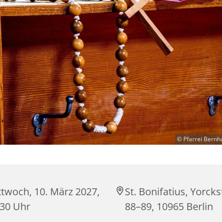
© Pfarrei Bernh
ttwoch, 10. März 2027,
St. Bonifatius, Yorck
:30 Uhr
88–89, 10965 Berlin