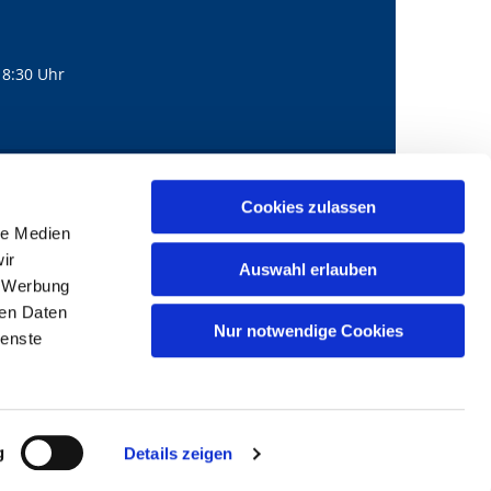
18:30 Uhr
560
mail@bernhard-lichtenberg.berlin
Cookies zulassen

le Medien
ir
Auswahl erlauben
, Werbung
ren Daten
Nur notwendige Cookies
ienste
g
Details zeigen