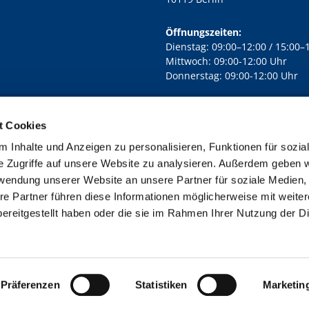
Öffnungszeiten:
Dienstag: 09:00–12:00 / 15:00–
Mittwoch: 09:00-12:00 Uhr
Donnerstag: 09:00-12:00 Uhr
t Cookies
rd Lichtenberg Berlin-Mitte · Yorckstr. 88C, 10965 Berlin
030 7890

 Inhalte und Anzeigen zu personalisieren, Funktionen für sozia
Kontaktinformationen
Impressum
e Zugriffe auf unsere Website zu analysieren. Außerdem geben w
rwendung unserer Website an unsere Partner für soziale Medien
re Partner führen diese Informationen möglicherweise mit weite
ereitgestellt haben oder die sie im Rahmen Ihrer Nutzung der D
Impressum
Datenschutzerklärung
ChurchDesk-Login
Präferenzen
Statistiken
Marketin