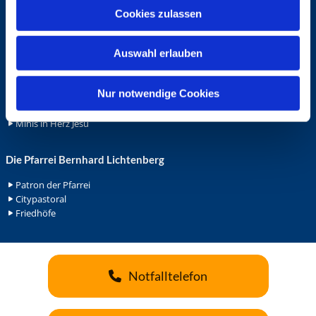
u
Cookies zulassen
Ehrenamt
s
Ehrenamt in der Pfarrei
w
Gemeindediakonat
Auswahl erlauben
a
Gottesdienstbeauftrage
h
Küsterdienst
l
Nur notwendige Cookies
Lektoren
Minis in St. Bonifatius
Minis in Herz Jesu
Die Pfarrei Bernhard Lichtenberg
Patron der Pfarrei
Citypastoral
Friedhöfe
Notfalltelefon