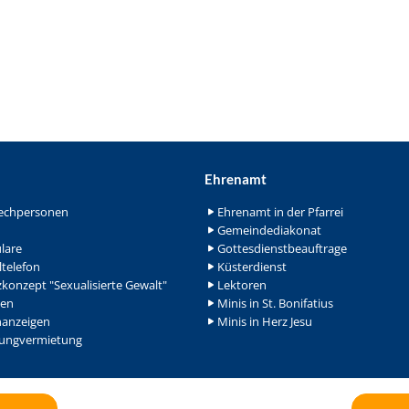
Ehrenamt
echpersonen
Ehrenamt in der Pfarrei
Gemeindediakonat
lare
Gottesdienstbeauftrage
ltelefon
Küsterdienst
konzept "Sexualisierte Gewalt"
Lektoren
en
Minis in St. Bonifatius
nanzeigen
Minis in Herz Jesu
ngvermietung