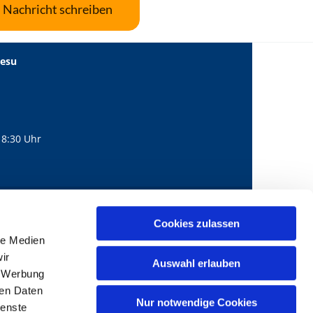
Nachricht schreiben
Jesu
18:30 Uhr
560
mail@bernhard-lichtenberg.berlin
Cookies zulassen

le Medien
ir
Auswahl erlauben
, Werbung
ren Daten
Nur notwendige Cookies
ienste