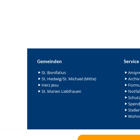
Gemeinden
Service
St. Bonifatius
Anspr
St. Hedwig/St. Michael (Mitte)
Archiv
Herz Jesu
Formu
St. Marien Liebfrauen
Notfal
Schutz
Spend
Stelle
Wohnu