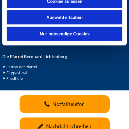
Cookies zulassen
s
Ehrenamt in der Pfarrei
w
Gemeindediakonat
Auswahl erlauben
a
Gottesdienstbeauftrage
Küsterdienst
h
Lektoren
l
Nur notwendige Cookies
Minis in St. Bonifatius
Minis in Herz Jesu
Die Pfarrei Bernhard Lichtenberg
Patron der Pfarrei
Citypastoral
Friedhöfe
Notfalltelefon
Nachricht schreiben