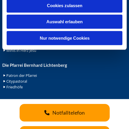
u
Cookies zulassen
Ehrenamt
s
Ehrenamt in der Pfarrei
w
Gemeindediakonat
Auswahl erlauben
a
Gottesdienstbeauftrage
h
Küsterdienst
l
Nur notwendige Cookies
Lektoren
Minis in St. Bonifatius
Minis in Herz Jesu
Die Pfarrei Bernhard Lichtenberg
Patron der Pfarrei
Citypastoral
Friedhöfe
Notfalltelefon