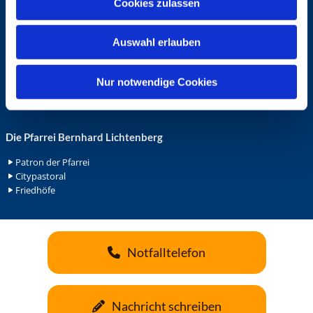
Cookies zulassen
s
Ehrenamt in der Pfarrei
w
Gemeindediakonat
Auswahl erlauben
a
Gottesdienstbeauftrage
Küsterdienst
h
Lektoren
l
Nur notwendige Cookies
Minis in St. Bonifatius
Minis in Herz Jesu
Die Pfarrei Bernhard Lichtenberg
Patron der Pfarrei
Citypastoral
Friedhöfe
Notfalltelefon
Nachricht schreiben