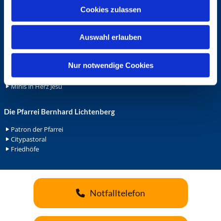
u
Cookies zulassen
Ehrenamt
s
Ehrenamt in der Pfarrei
w
Gemeindediakonat
Auswahl erlauben
a
Gottesdienstbeauftrage
h
Küsterdienst
l
Nur notwendige Cookies
Lektoren
Minis in St. Bonifatius
Minis in Herz Jesu
Die Pfarrei Bernhard Lichtenberg
Patron der Pfarrei
Citypastoral
Friedhöfe
Notfalltelefon