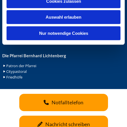
Cookies zulassen
s
Ehrenamt in der Pfarrei
w
Gemeindediakonat
Auswahl erlauben
a
Gottesdienstbeauftrage
Küsterdienst
h
Lektoren
l
Nur notwendige Cookies
Minis in St. Bonifatius
Minis in Herz Jesu
Die Pfarrei Bernhard Lichtenberg
Patron der Pfarrei
Citypastoral
Friedhöfe
Notfalltelefon
Nachricht schreiben