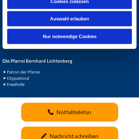
Cookies zulassen
s
Ehrenamt in der Pfarrei
w
Gemeindediakonat
Auswahl erlauben
a
Gottesdienstbeauftrage
Küsterdienst
h
Lektoren
l
Nur notwendige Cookies
Minis in St. Bonifatius
Minis in Herz Jesu
Die Pfarrei Bernhard Lichtenberg
Patron der Pfarrei
Citypastoral
Friedhöfe
Notfalltelefon
Nachricht schreiben