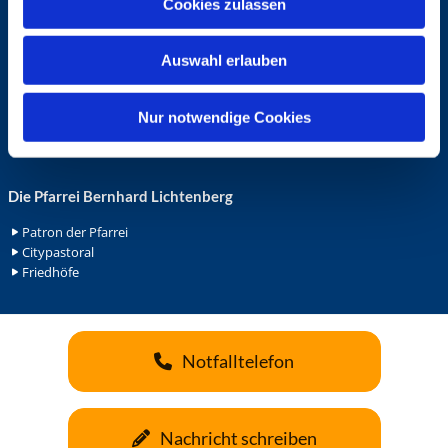
Cookies zulassen
s
Ehrenamt in der Pfarrei
w
Gemeindediakonat
Auswahl erlauben
a
Gottesdienstbeauftrage
Küsterdienst
h
Lektoren
l
Nur notwendige Cookies
Minis in St. Bonifatius
Minis in Herz Jesu
Die Pfarrei Bernhard Lichtenberg
Patron der Pfarrei
Citypastoral
Friedhöfe
Notfalltelefon
Nachricht schreiben