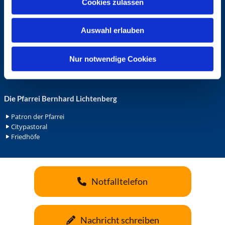
Cookies zulassen
s
Ehrenamt in der Pfarrei
w
Gemeindediakonat
Auswahl erlauben
a
Gottesdienstbeauftrage
Küsterdienst
h
Lektoren
l
Nur notwendige Cookies
Minis in St. Bonifatius
Minis in Herz Jesu
Die Pfarrei Bernhard Lichtenberg
Patron der Pfarrei
Citypastoral
Friedhöfe
Notfalltelefon
Nachricht schreiben