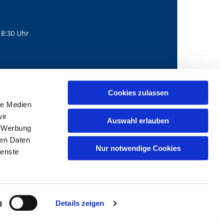
18:30 Uhr
560
mail@bernhard-lichtenberg.berlin
Cookies zulassen

le Medien
ir
Auswahl erlauben
, Werbung
ren Daten
Nur notwendige Cookies
ienste
g
Details zeigen