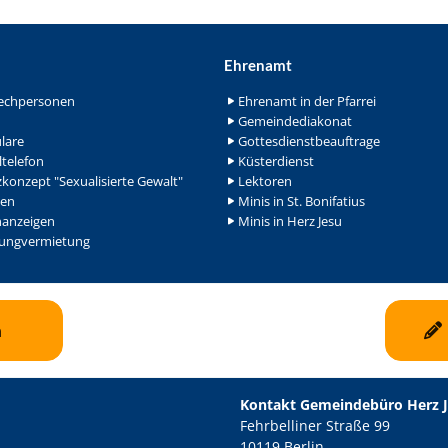
Ehrenamt
echpersonen
Ehrenamt in der Pfarrei
Gemeindediakonat
lare
Gottesdienstbeauftrage
ltelefon
Küsterdienst
konzept "Sexualisierte Gewalt"
Lektoren
en
Minis in St. Bonifatius
nanzeigen
Minis in Herz Jesu
ngvermietung
n
Kontakt Gemeindebüro Herz 
Fehrbelliner Straße 99
10119 Berlin