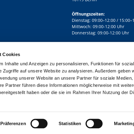
Öffnungszeiten:
Dienstag: 09:00–12:00 / 15:00–
Mittwoch: 09:00-12:00 Uhr
Donnerstag: 09:00-12:00 Uhr
t Cookies
rd Lichtenberg Berlin-Mitte · Yorckstr. 88C, 10965 Berlin
030 7890

 Inhalte und Anzeigen zu personalisieren, Funktionen für sozia
Kontaktinformationen
Impressum
e Zugriffe auf unsere Website zu analysieren. Außerdem geben w
rwendung unserer Website an unsere Partner für soziale Medien
re Partner führen diese Informationen möglicherweise mit weite
ereitgestellt haben oder die sie im Rahmen Ihrer Nutzung der D
Impressum
Datenschutzerklärung
ChurchDesk-Login
Präferenzen
Statistiken
Marketin