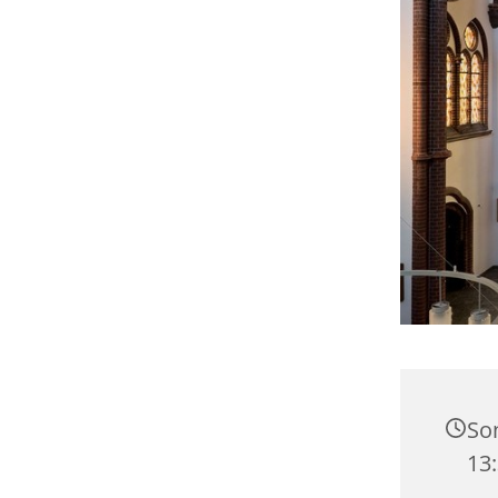
Son
13