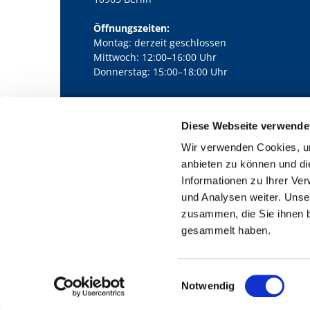
Öffnungszeiten:
Montag: derzeit geschlossen
Mittwoch: 12:00–16:00 Uhr
Donnerstag: 15:00–18:00 Uhr
Diese Webseite verwende
Kath. Kirchengemeinde Pfarrei Bernha

Wir verwenden Cookies, um
anbieten zu können und di
Informationen zu Ihrer Ve
und Analysen weiter. Unse
zusammen, die Sie ihnen b
gesammelt haben.
E
Notwendig
i