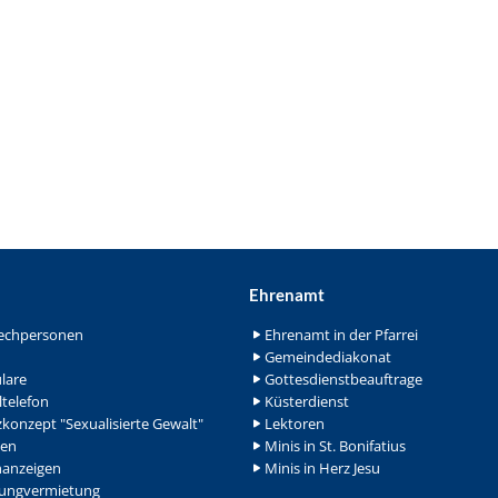
Ehrenamt
echpersonen
Ehrenamt in der Pfarrei
Gemeindediakonat
lare
Gottesdienstbeauftrage
ltelefon
Küsterdienst
konzept "Sexualisierte Gewalt"
Lektoren
en
Minis in St. Bonifatius
nanzeigen
Minis in Herz Jesu
ngvermietung