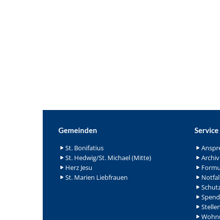
Gemeinden
Service
St. Bonifatius
Anspr
St. Hedwig/St. Michael (Mitte)
Archiv
Herz Jesu
Formu
St. Marien Liebfrauen
Notfal
Schutz
Spend
Stelle
Wohnu