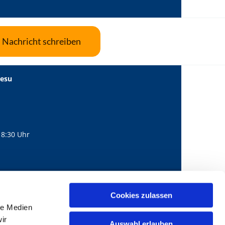
Nachricht schreiben
Jesu
18:30 Uhr
560
mail@bernhard-lichtenberg.berlin
Cookies zulassen

le Medien
ir
Auswahl erlauben