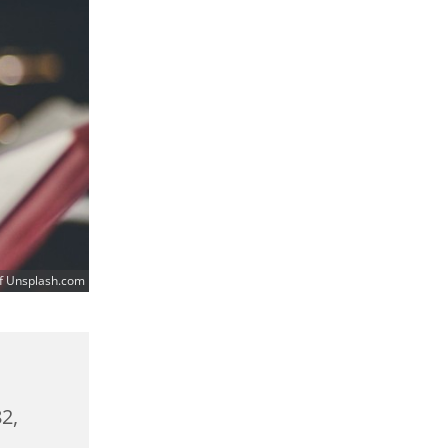
f Unsplash.com
2,