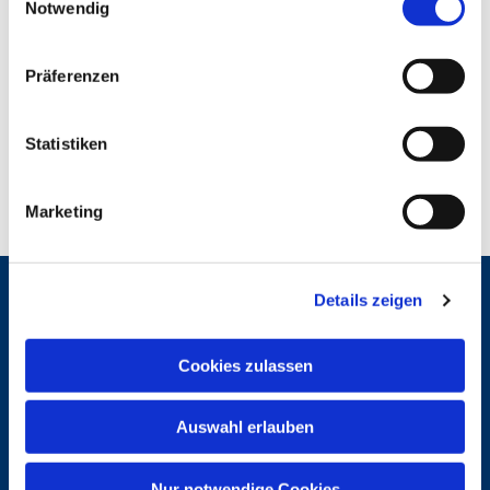
Notwendig
i
n
w
Präferenzen
i
l
l
Statistiken
i
g
Marketing
u
n
g
Details zeigen
s
Gemeinden
a
St. Bonifatius
u
St. Hedwig/St. Michael (Mitte)
Cookies zulassen
s
Herz Jesu
w
St. Marien Liebfrauen
Auswahl erlauben
a
h
Service
l
Nur notwendige Cookies