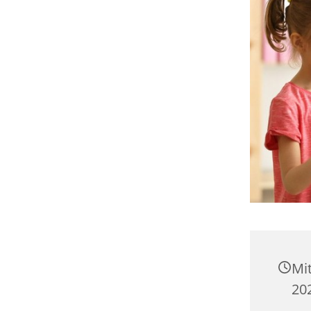
Mi
202