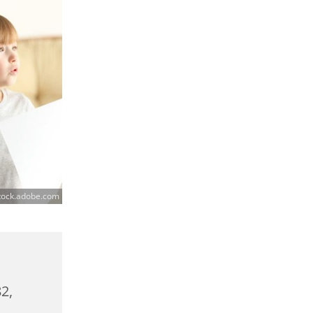
stock.adobe.com
2,