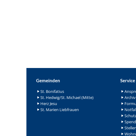
Gemeinden
Service
St. Bonifatius
Anspr
St. Hedwig/St. Michael (Mitte)
Archiv
Herz Jesu
Formu
St. Marien Liebfrauen
Notfal
Schutz
Spend
Stelle
Wohnu