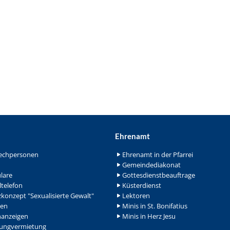
Ehrenamt
echpersonen
Ehrenamt in der Pfarrei
Gemeindediakonat
lare
Gottesdienstbeauftrage
ltelefon
Küsterdienst
konzept "Sexualisierte Gewalt"
Lektoren
en
Minis in St. Bonifatius
nanzeigen
Minis in Herz Jesu
ngvermietung