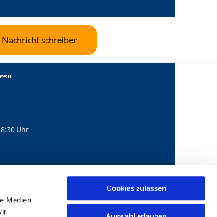
Nachricht schreiben
Jesu
18:30 Uhr
560
mail@bernhard-lichtenberg.berlin
Cookies zulassen

le Medien
ir
Auswahl erlauben