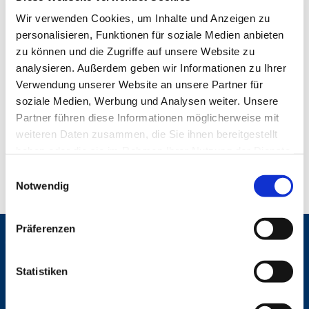
Wir verwenden Cookies, um Inhalte und Anzeigen zu
personalisieren, Funktionen für soziale Medien anbieten
zu können und die Zugriffe auf unsere Website zu
analysieren. Außerdem geben wir Informationen zu Ihrer
Verwendung unserer Website an unsere Partner für
soziale Medien, Werbung und Analysen weiter. Unsere
Partner führen diese Informationen möglicherweise mit
weiteren Daten zusammen, die Sie ihnen bereitgestellt
haben oder die sie im Rahmen Ihrer Nutzung der Dienste
gesammelt haben.
E
Notwendig
i
n
w
Präferenzen
i
Gemeinden
l
St. Bonifatius
l
Statistiken
St. Hedwig/St. Michael (Mitte)
i
Herz Jesu
g
St. Marien Liebfrauen