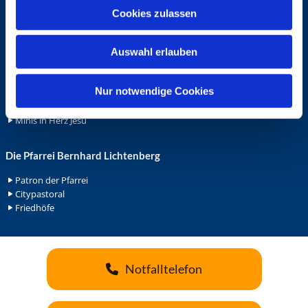
u
Cookies zulassen
Ehrenamt
s
Ehrenamt in der Pfarrei
w
Gemeindediakonat
Auswahl erlauben
a
Gottesdienstbeauftrage
h
Küsterdienst
l
Nur notwendige Cookies
Lektoren
Minis in St. Bonifatius
Minis in Herz Jesu
Die Pfarrei Bernhard Lichtenberg
Patron der Pfarrei
Citypastoral
Friedhöfe
Notfalltelefon