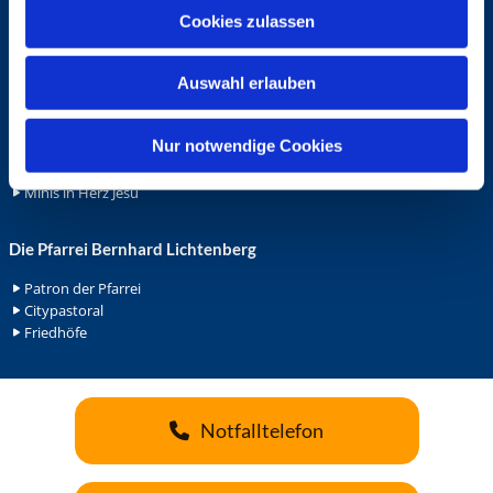
u
Cookies zulassen
Ehrenamt
s
Ehrenamt in der Pfarrei
w
Gemeindediakonat
Auswahl erlauben
a
Gottesdienstbeauftrage
h
Küsterdienst
l
Nur notwendige Cookies
Lektoren
Minis in St. Bonifatius
Minis in Herz Jesu
Die Pfarrei Bernhard Lichtenberg
Patron der Pfarrei
Citypastoral
Friedhöfe
Notfalltelefon