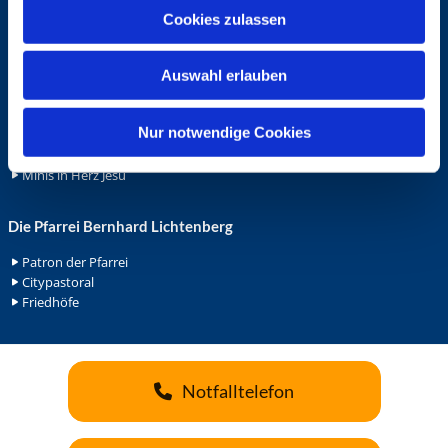
u
Cookies zulassen
Ehrenamt
s
Ehrenamt in der Pfarrei
w
Gemeindediakonat
Auswahl erlauben
a
Gottesdienstbeauftrage
h
Küsterdienst
l
Nur notwendige Cookies
Lektoren
Minis in St. Bonifatius
Minis in Herz Jesu
Die Pfarrei Bernhard Lichtenberg
Patron der Pfarrei
Citypastoral
Friedhöfe
Notfalltelefon