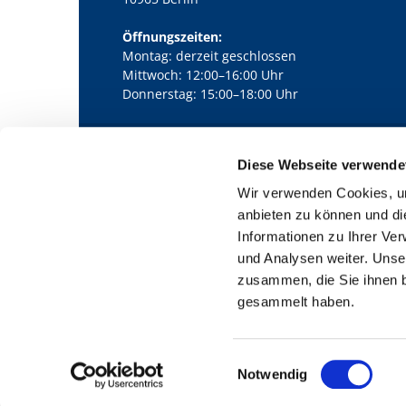
Öffnungszeiten:
Montag: derzeit geschlossen
Mittwoch: 12:00–16:00 Uhr
Donnerstag: 15:00–18:00 Uhr
Diese Webseite verwende
Kath. Kirchengemeinde Pfarrei Bernha

Wir verwenden Cookies, um
anbieten zu können und di
Informationen zu Ihrer Ve
und Analysen weiter. Unse
zusammen, die Sie ihnen b
gesammelt haben.
E
Notwendig
i