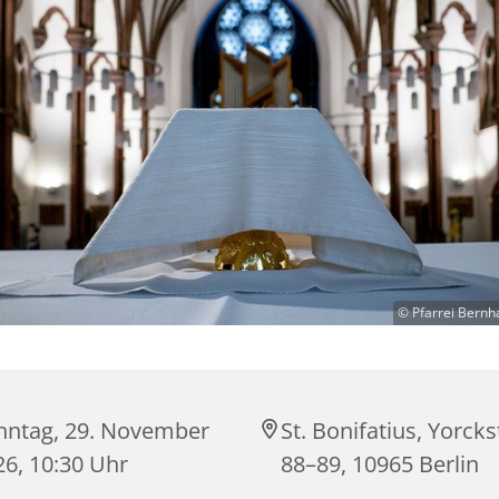
© Pfarrei Bernh
nntag, 29. November
St. Bonifatius, Yorck
26, 10:30 Uhr
88–89, 10965 Berlin