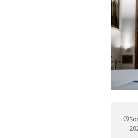
So
20