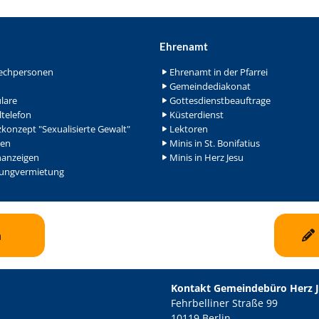
Ehrenamt
echpersonen
Ehrenamt in der Pfarrei
Gemeindediakonat
lare
Gottesdienstbeauftrage
ltelefon
Küsterdienst
konzept "Sexualisierte Gewalt"
Lektoren
en
Minis in St. Bonifatius
nanzeigen
Minis in Herz Jesu
ngvermietung
n
Kontakt Gemeindebüro Herz 
Fehrbelliner Straße 99
10119 Berlin