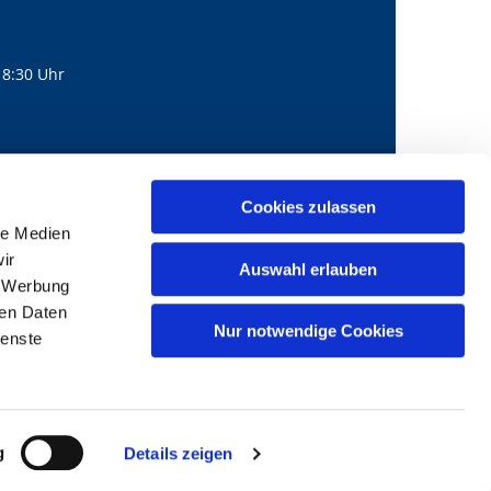
18:30 Uhr
560
mail@bernhard-lichtenberg.berlin
Cookies zulassen

le Medien
ir
Auswahl erlauben
, Werbung
ren Daten
Nur notwendige Cookies
ienste
g
Details zeigen