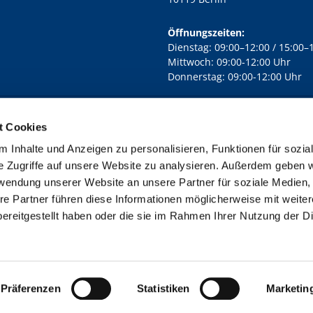
Öffnungszeiten:
Dienstag: 09:00–12:00 / 15:00–
Mittwoch: 09:00-12:00 Uhr
Donnerstag: 09:00-12:00 Uhr
t Cookies
rd Lichtenberg Berlin-Mitte · Yorckstr. 88C, 10965 Berlin
030 7890

 Inhalte und Anzeigen zu personalisieren, Funktionen für sozia
Kontaktinformationen
Impressum
e Zugriffe auf unsere Website zu analysieren. Außerdem geben w
rwendung unserer Website an unsere Partner für soziale Medien
re Partner führen diese Informationen möglicherweise mit weite
ereitgestellt haben oder die sie im Rahmen Ihrer Nutzung der D
Impressum
Datenschutzerklärung
ChurchDesk-Login
Präferenzen
Statistiken
Marketin