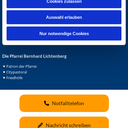
Cookies zulassen
s
Ehrenamt in der Pfarrei
w
Gemeindediakonat
Auswahl erlauben
a
Gottesdienstbeauftrage
Küsterdienst
h
Lektoren
l
Nur notwendige Cookies
Minis in St. Bonifatius
Minis in Herz Jesu
Die Pfarrei Bernhard Lichtenberg
Patron der Pfarrei
Citypastoral
Friedhöfe
Notfalltelefon
Nachricht schreiben