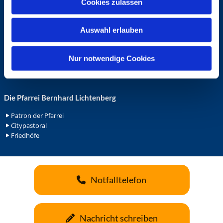
Cookies zulassen
s
Ehrenamt in der Pfarrei
w
Gemeindediakonat
Auswahl erlauben
a
Gottesdienstbeauftrage
Küsterdienst
h
Lektoren
l
Nur notwendige Cookies
Minis in St. Bonifatius
Minis in Herz Jesu
Die Pfarrei Bernhard Lichtenberg
Patron der Pfarrei
Citypastoral
Friedhöfe
Notfalltelefon
Nachricht schreiben