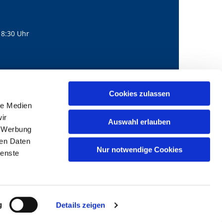
18:30 Uhr
560
mail@bernhard-lichtenberg.berlin
Cookies zulassen

le Medien
ir
Auswahl erlauben
, Werbung
ren Daten
Nur notwendige Cookies
ienste
g
Details zeigen