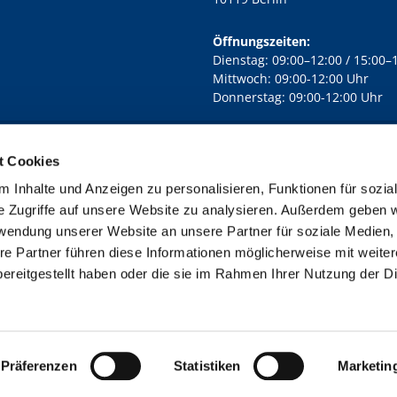
Öffnungszeiten:
Dienstag: 09:00–12:00 / 15:00–
Mittwoch: 09:00-12:00 Uhr
Donnerstag: 09:00-12:00 Uhr
t Cookies
rd Lichtenberg Berlin-Mitte · Yorckstr. 88C, 10965 Berlin
030 7890

 Inhalte und Anzeigen zu personalisieren, Funktionen für sozia
Kontaktinformationen
Impressum
e Zugriffe auf unsere Website zu analysieren. Außerdem geben w
rwendung unserer Website an unsere Partner für soziale Medien
re Partner führen diese Informationen möglicherweise mit weite
ereitgestellt haben oder die sie im Rahmen Ihrer Nutzung der D
Impressum
Datenschutzerklärung
ChurchDesk-Login
Präferenzen
Statistiken
Marketin