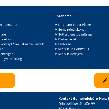
Ehrenamt
echpersonen
Ehrenamt in der Pfarrei
Gemeindediakonat
lare
Gottesdienstbeauftrage
ltelefon
Küsterdienst
konzept "Sexualisierte Gewalt"
Lektoren
en
Minis in St. Bonifatius
nanzeigen
Minis in Herz Jesu
ngvermietung
n
Kontakt Gemeindebüro Herz 
Fehrbelliner Straße 99
10119 Berlin