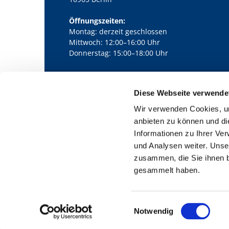
Öffnungszeiten:
Montag: derzeit geschlossen
Mittwoch: 12:00–16:00 Uhr
Donnerstag: 15:00–18:00 Uhr
Diese Webseite verwende
Kath. Kirchengemeinde Pfarrei Bernha

Wir verwenden Cookies, um
anbieten zu können und di
Informationen zu Ihrer Ve
und Analysen weiter. Unse
zusammen, die Sie ihnen b
gesammelt haben.
E
Notwendig
i