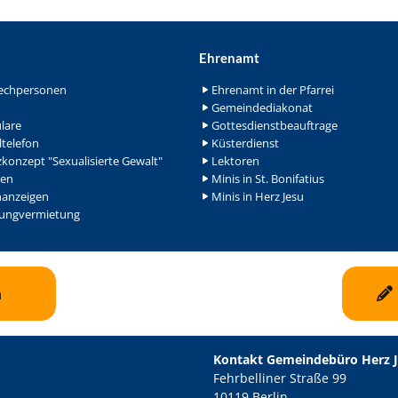
Ehrenamt
echpersonen
Ehrenamt in der Pfarrei
Gemeindediakonat
lare
Gottesdienstbeauftrage
ltelefon
Küsterdienst
konzept "Sexualisierte Gewalt"
Lektoren
en
Minis in St. Bonifatius
nanzeigen
Minis in Herz Jesu
ngvermietung
n
Kontakt Gemeindebüro Herz 
Fehrbelliner Straße 99
10119 Berlin