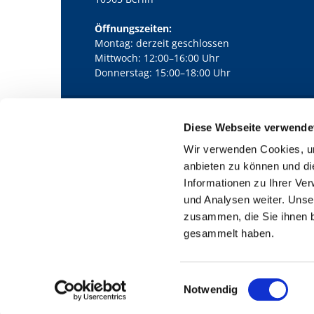
Öffnungszeiten:
Montag: derzeit geschlossen
Mittwoch: 12:00–16:00 Uhr
Donnerstag: 15:00–18:00 Uhr
Diese Webseite verwende
Kath. Kirchengemeinde Pfarrei Bernha

Wir verwenden Cookies, um
anbieten zu können und di
Informationen zu Ihrer Ve
und Analysen weiter. Unse
zusammen, die Sie ihnen b
gesammelt haben.
E
Notwendig
i