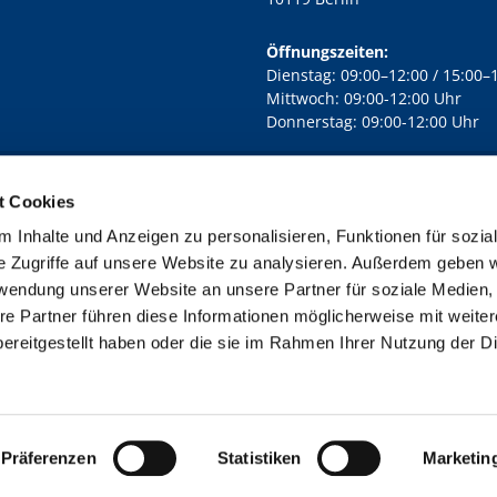
Öffnungszeiten:
Dienstag: 09:00–12:00 / 15:00–
Mittwoch: 09:00-12:00 Uhr
Donnerstag: 09:00-12:00 Uhr
t Cookies
rd Lichtenberg Berlin-Mitte · Yorckstr. 88C, 10965 Berlin
030 7890

 Inhalte und Anzeigen zu personalisieren, Funktionen für sozia
Kontaktinformationen
Impressum
e Zugriffe auf unsere Website zu analysieren. Außerdem geben w
rwendung unserer Website an unsere Partner für soziale Medien
re Partner führen diese Informationen möglicherweise mit weite
ereitgestellt haben oder die sie im Rahmen Ihrer Nutzung der D
Impressum
Datenschutzerklärung
ChurchDesk-Login
Präferenzen
Statistiken
Marketin