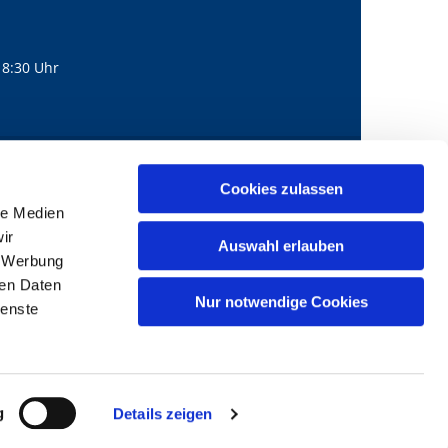
18:30 Uhr
560
mail@bernhard-lichtenberg.berlin
Cookies zulassen

le Medien
ir
Auswahl erlauben
, Werbung
ren Daten
Nur notwendige Cookies
ienste
g
Details zeigen