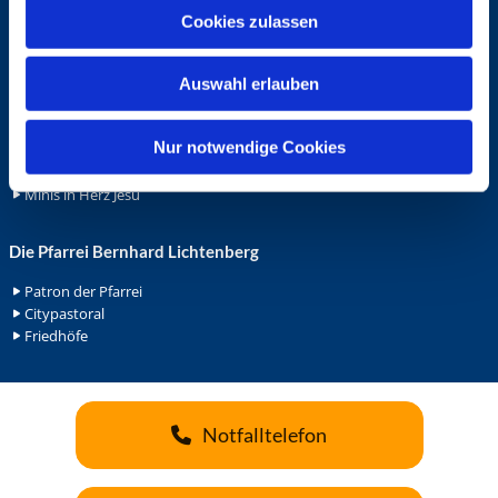
u
Cookies zulassen
Ehrenamt
s
Ehrenamt in der Pfarrei
w
Gemeindediakonat
Auswahl erlauben
a
Gottesdienstbeauftrage
h
Küsterdienst
l
Nur notwendige Cookies
Lektoren
Minis in St. Bonifatius
Minis in Herz Jesu
Die Pfarrei Bernhard Lichtenberg
Patron der Pfarrei
Citypastoral
Friedhöfe
Notfalltelefon