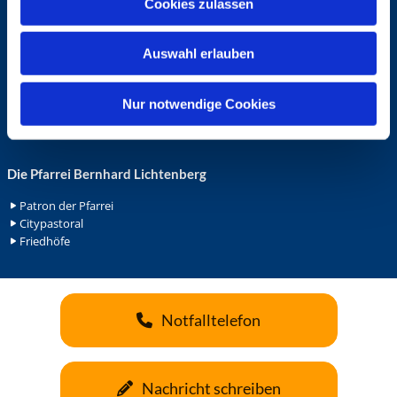
Cookies zulassen
s
Ehrenamt in der Pfarrei
w
Gemeindediakonat
Auswahl erlauben
a
Gottesdienstbeauftrage
Küsterdienst
h
Lektoren
l
Nur notwendige Cookies
Minis in St. Bonifatius
Minis in Herz Jesu
Die Pfarrei Bernhard Lichtenberg
Patron der Pfarrei
Citypastoral
Friedhöfe
Notfalltelefon
Nachricht schreiben