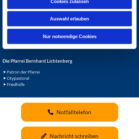
Cookies zulassen
s
Ehrenamt in der Pfarrei
w
Gemeindediakonat
Auswahl erlauben
a
Gottesdienstbeauftrage
Küsterdienst
h
Lektoren
l
Nur notwendige Cookies
Minis in St. Bonifatius
Minis in Herz Jesu
Die Pfarrei Bernhard Lichtenberg
Patron der Pfarrei
Citypastoral
Friedhöfe
Notfalltelefon
Nachricht schreiben