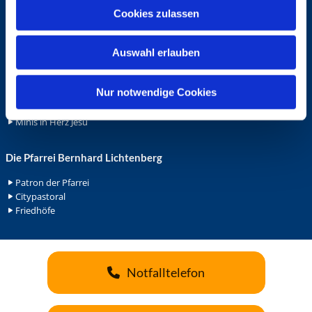
u
Cookies zulassen
Ehrenamt
s
Ehrenamt in der Pfarrei
w
Gemeindediakonat
Auswahl erlauben
a
Gottesdienstbeauftrage
h
Küsterdienst
l
Nur notwendige Cookies
Lektoren
Minis in St. Bonifatius
Minis in Herz Jesu
Die Pfarrei Bernhard Lichtenberg
Patron der Pfarrei
Citypastoral
Friedhöfe
Notfalltelefon