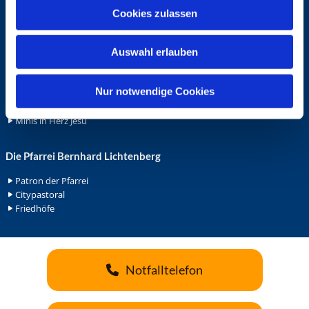
u
Cookies zulassen
Ehrenamt
s
Ehrenamt in der Pfarrei
w
Gemeindediakonat
Auswahl erlauben
a
Gottesdienstbeauftrage
h
Küsterdienst
l
Nur notwendige Cookies
Lektoren
Minis in St. Bonifatius
Minis in Herz Jesu
Die Pfarrei Bernhard Lichtenberg
Patron der Pfarrei
Citypastoral
Friedhöfe
Notfalltelefon