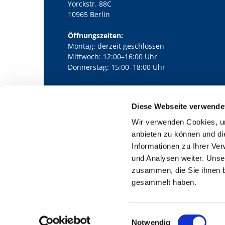
Yorckstr. 88C
10965 Berlin
Öffnungszeiten:
Montag: derzeit geschlossen
Mittwoch: 12:00–16:00 Uhr
Donnerstag: 15:00–18:00 Uhr
Diese Webseite verwende
Kath. Kirchengemeinde Pfarrei Bernha

Wir verwenden Cookies, um
anbieten zu können und di
Informationen zu Ihrer Ve
und Analysen weiter. Unse
zusammen, die Sie ihnen b
gesammelt haben.
E
Notwendig