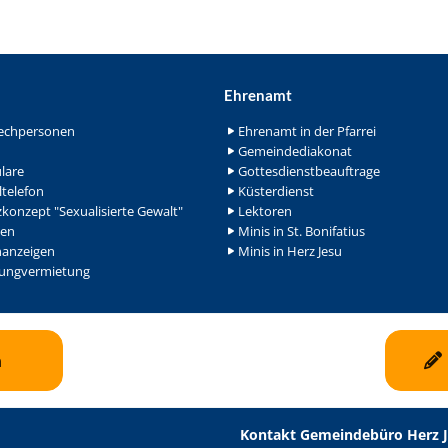
Ehrenamt
echpersonen
Ehrenamt in der Pfarrei
Gemeindediakonat
lare
Gottesdienstbeauftrage
ltelefon
Küsterdienst
konzept "Sexualisierte Gewalt"
Lektoren
en
Minis in St. Bonifatius
nanzeigen
Minis in Herz Jesu
ngvermietung
n
Kontakt Gemeindebüro Herz 