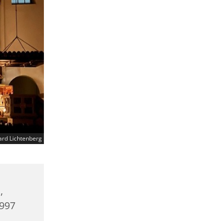
ard Lichtenberg
,
0997