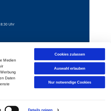
18:30 Uhr
560
mail@bernhard-lichtenberg.berlin
Cookies zulassen

le Medien
ir
Auswahl erlauben
, Werbung
ren Daten
Nur notwendige Cookies
ienste
g
Details zeigen