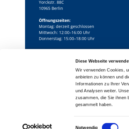
Yorckstr. 88C
10965 Berlin
Öffnungszeiten:
Montag: derzeit geschlossen
Mittwoch: 12:00–16:00 Uhr
Donnerstag: 15:00–18:00 Uhr
Diese Webseite verwende
Kath. Kirchengemeinde Pfarrei Bernha

Wir verwenden Cookies, um
anbieten zu können und di
Informationen zu Ihrer Ve
und Analysen weiter. Unse
zusammen, die Sie ihnen b
gesammelt haben.
E
Notwendig