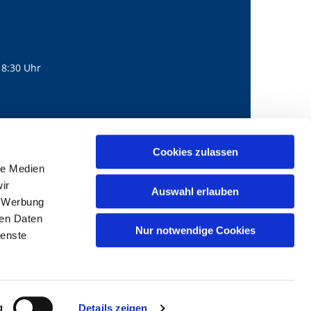
18:30 Uhr
560
mail@bernhard-lichtenberg.berlin
Cookies zulassen

le Medien
ir
Auswahl erlauben
, Werbung
ren Daten
Nur notwendige Cookies
ienste
g
Details zeigen