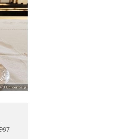
ard Lichtenberg
,
0997