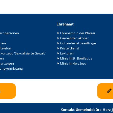
Ehrenamt
echpersonen
Ehrenamt in der Pfarrei
Gemeindediakonat
lare
Gottesdienstbeauftrage
ltelefon
Küsterdienst
konzept "Sexualisierte Gewalt"
Lektoren
en
Minis in St. Bonifatius
nanzeigen
Minis in Herz Jesu
ngvermietung
n
Kontakt Gemeindebüro Herz 