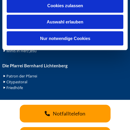
u
Cookies zulassen
Ehrenamt
s
Ehrenamt in der Pfarrei
w
Gemeindediakonat
Auswahl erlauben
a
Gottesdienstbeauftrage
h
Küsterdienst
l
Nur notwendige Cookies
Lektoren
Minis in St. Bonifatius
Minis in Herz Jesu
Die Pfarrei Bernhard Lichtenberg
Patron der Pfarrei
Citypastoral
Friedhöfe
Notfalltelefon