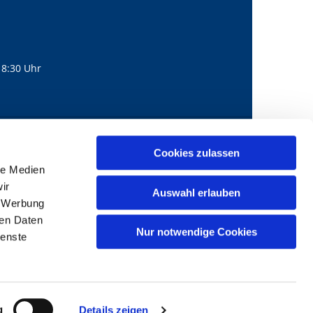
18:30 Uhr
560
mail@bernhard-lichtenberg.berlin
Cookies zulassen

le Medien
ir
Auswahl erlauben
, Werbung
ren Daten
Nur notwendige Cookies
ienste
g
Details zeigen