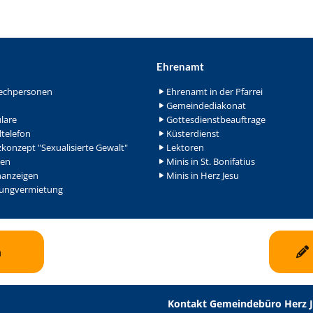
Ehrenamt
echpersonen
Ehrenamt in der Pfarrei
Gemeindediakonat
lare
Gottesdienstbeauftrage
ltelefon
Küsterdienst
konzept "Sexualisierte Gewalt"
Lektoren
en
Minis in St. Bonifatius
nanzeigen
Minis in Herz Jesu
ngvermietung
n
Kontakt Gemeindebüro Herz 