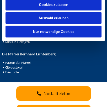
u
Cookies zulassen
Ehrenamt
s
Ehrenamt in der Pfarrei
w
Gemeindediakonat
Auswahl erlauben
a
Gottesdienstbeauftrage
h
Küsterdienst
l
Nur notwendige Cookies
Lektoren
Minis in St. Bonifatius
Minis in Herz Jesu
Die Pfarrei Bernhard Lichtenberg
Patron der Pfarrei
Citypastoral
Friedhöfe
Notfalltelefon