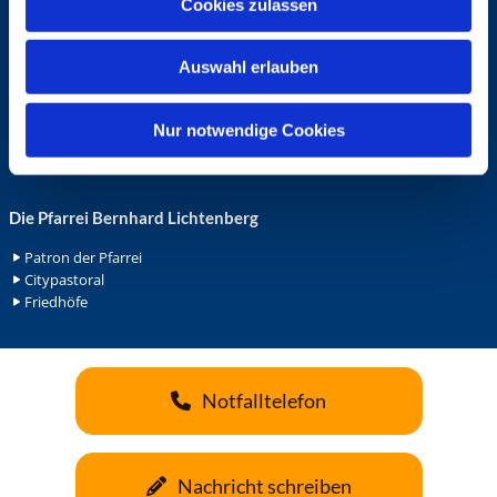
Cookies zulassen
s
Ehrenamt in der Pfarrei
w
Gemeindediakonat
Auswahl erlauben
a
Gottesdienstbeauftrage
Küsterdienst
h
Lektoren
l
Nur notwendige Cookies
Minis in St. Bonifatius
Minis in Herz Jesu
Die Pfarrei Bernhard Lichtenberg
Patron der Pfarrei
Citypastoral
Friedhöfe
Notfalltelefon
Nachricht schreiben