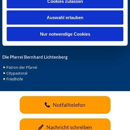
Cookies zulassen
s
Ehrenamt in der Pfarrei
w
Gemeindediakonat
Auswahl erlauben
a
Gottesdienstbeauftrage
Küsterdienst
h
Lektoren
l
Nur notwendige Cookies
Minis in St. Bonifatius
Minis in Herz Jesu
Die Pfarrei Bernhard Lichtenberg
Patron der Pfarrei
Citypastoral
Friedhöfe
Notfalltelefon
Nachricht schreiben