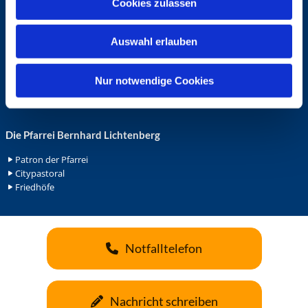
Cookies zulassen
s
Ehrenamt in der Pfarrei
w
Gemeindediakonat
Auswahl erlauben
a
Gottesdienstbeauftrage
Küsterdienst
h
Lektoren
l
Nur notwendige Cookies
Minis in St. Bonifatius
Minis in Herz Jesu
Die Pfarrei Bernhard Lichtenberg
Patron der Pfarrei
Citypastoral
Friedhöfe
Notfalltelefon
Nachricht schreiben