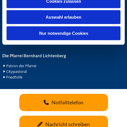
Cookies zulassen
s
Ehrenamt in der Pfarrei
w
Gemeindediakonat
Auswahl erlauben
a
Gottesdienstbeauftrage
Küsterdienst
h
Lektoren
l
Nur notwendige Cookies
Minis in St. Bonifatius
Minis in Herz Jesu
Die Pfarrei Bernhard Lichtenberg
Patron der Pfarrei
Citypastoral
Friedhöfe
Notfalltelefon
Nachricht schreiben