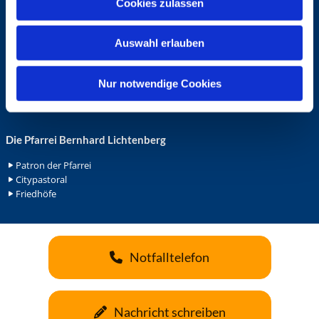
Cookies zulassen
s
Ehrenamt in der Pfarrei
w
Gemeindediakonat
Auswahl erlauben
a
Gottesdienstbeauftrage
Küsterdienst
h
Lektoren
l
Nur notwendige Cookies
Minis in St. Bonifatius
Minis in Herz Jesu
Die Pfarrei Bernhard Lichtenberg
Patron der Pfarrei
Citypastoral
Friedhöfe
Notfalltelefon
Nachricht schreiben