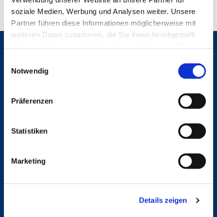
soziale Medien, Werbung und Analysen weiter. Unsere
Partner führen diese Informationen möglicherweise mit
weiteren Daten zusammen, die Sie ihnen bereitgestellt
haben oder die sie im Rahmen Ihrer Nutzung der Dienste
Gemeinden
gesammelt haben.
E
St. Bonifatius
Notwendig
i
St. Hedwig/St. Michael (Mitte)
n
Herz Jesu
w
St. Marien Liebfrauen
Präferenzen
i
l
Service
l
Statistiken
Ansprechpersonen
i
Archiv
g
Formulare
Marketing
u
Notfalltelefon
n
Schutzkonzept "Sexualisierte Gewalt"
Spenden
g
Stellenanzeigen
Details zeigen
s
Wohnungvermietung
a