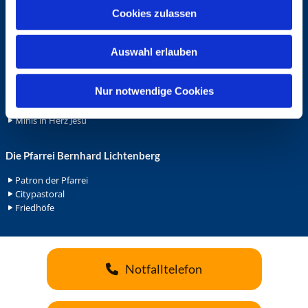
u
Cookies zulassen
Ehrenamt
s
Ehrenamt in der Pfarrei
w
Gemeindediakonat
Auswahl erlauben
a
Gottesdienstbeauftrage
h
Küsterdienst
l
Nur notwendige Cookies
Lektoren
Minis in St. Bonifatius
Minis in Herz Jesu
Die Pfarrei Bernhard Lichtenberg
Patron der Pfarrei
Citypastoral
Friedhöfe
Notfalltelefon